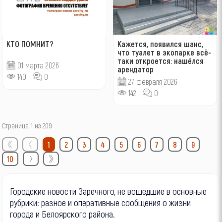
КТО ПОМНИТ?
Кажется, появился шанс,
что туалет в экопарке всё-
таки откроется: нашёлся
01 марта 2026
арендатор
140
0
27 февраля 2026
142
0
Страница 1 из 209
1
2
3
4
5
6
7
8
9
10
Городские новости Заречного, не вошедшие в основные
рубрики: разное и оперативные сообщения о жизни
города и Белоярского района.