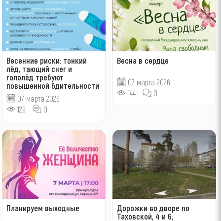
Весенние риски: тонкий
Весна в сердце
лёд, тающий снег и
гололёд требуют
07 марта 2026
повышенной бдительности
144
0
07 марта 2026
129
0
Планируем выходные
Дорожки во дворе по
Таховской, 4 и 6,