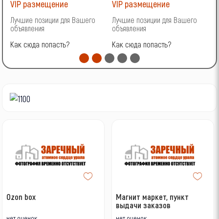
VIP размещение
VIP размещение
V
Лучшие позиции для Вашего
Лучшие позиции для Вашего
Л
объявления
объявления
о
Как сюда попасть?
Как сюда попасть?
К
Ozоn box
Магнит маркет, пункт
выдачи заказов
нет оценок
нет оценок