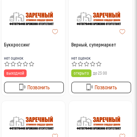
0
3
Свадебные салоны
Связь
0
9
Сумки, чемоданы
Цветы
7
0
Ювелирные украшения
Часы
2
Инструмент
Буккроссинг
Верный, супермаркет
нет оценок
нет оценок
выходной
открыто
до 23:00
Позвонить
Позвонить