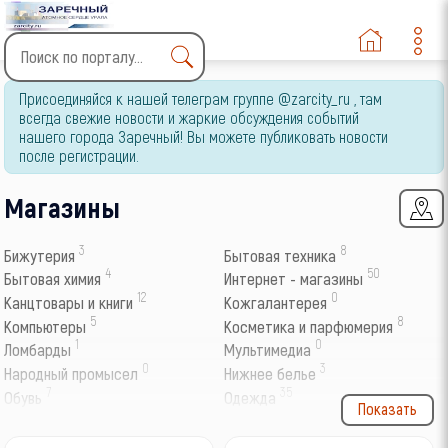
Type 2 or more characters
Присоединяйся к нашей телеграм группе @zarcity_ru , там
for results.
всегда свежие новости и жаркие обсуждения событий
нашего города Заречный! Вы можете публиковать новости
после регистрации.
Магазины
3
8
Бижутерия
Бытовая техника
4
50
Бытовая химия
Интернет - магазины
12
0
Канцтовары и книги
Кожгалантерея
5
8
Компьютеры
Косметика и парфюмерия
1
0
Ломбарды
Мультимедиа
0
3
Народный промысел
Нижнее белье
7
35
Обувь
Одежда
Показать
2
4
Оптика
Подарки
1
45
Посуда
Супермаркеты